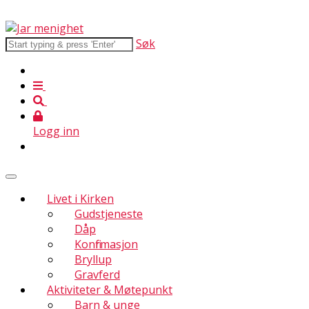
Søk
Logg inn
Livet i Kirken
Gudstjeneste
Dåp
Konfirmasjon
Bryllup
Gravferd
Aktiviteter & Møtepunkt
Barn & unge