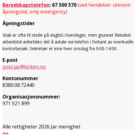
Beredskapstelefon
:
67 500 570
(ved hendelser utenom
åpningstid, only emergency)
Åpningstider
Stab er ofte til stede på dagtid i hverdager, men grunnet fleksibel
arbeidstid anbefales det å avtale via telefon i forkant av eventuelle
kontorbesøk.
Sekretær er inne
hver onsdag
fra 9:00-14:00.
E-post
post.jar@kirken.no
Kontonummer
8380.08.72440
Organisasjonsnummer:
971 521 899
Alle rettigheter 2026 Jar menighet