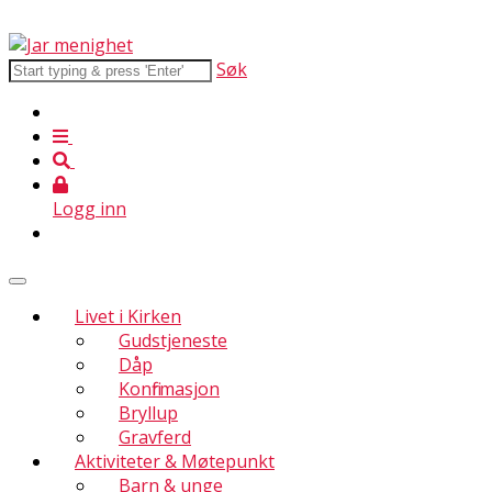
Søk
Logg inn
Livet i Kirken
Gudstjeneste
Dåp
Konfirmasjon
Bryllup
Gravferd
Aktiviteter & Møtepunkt
Barn & unge