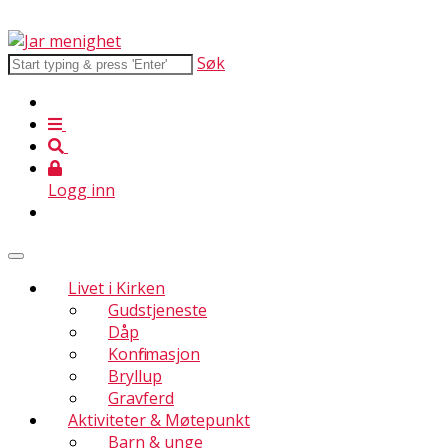
Søk
Logg inn
Livet i Kirken
Gudstjeneste
Dåp
Konfirmasjon
Bryllup
Gravferd
Aktiviteter & Møtepunkt
Barn & unge