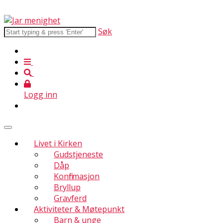
Søk
Logg inn
Livet i Kirken
Gudstjeneste
Dåp
Konfirmasjon
Bryllup
Gravferd
Aktiviteter & Møtepunkt
Barn & unge