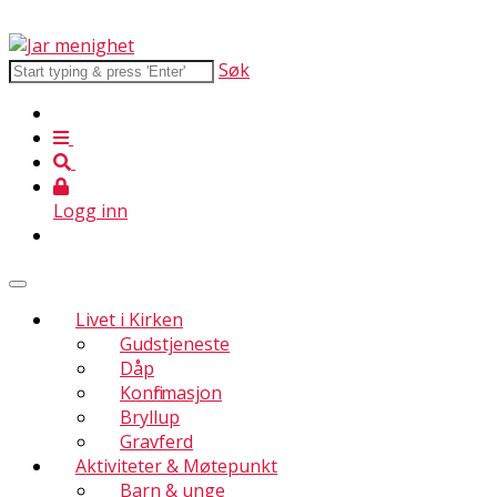
Søk
Logg inn
Livet i Kirken
Gudstjeneste
Dåp
Konfirmasjon
Bryllup
Gravferd
Aktiviteter & Møtepunkt
Barn & unge